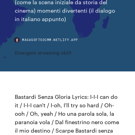
(come la scena iniziale da storia del
cinema) momenti divertenti (il dialogo
in italiano appunto)
MAGASOFTSOCMM.NETLIFY.APP
Divergent streaming cb01
Bastardi Senza Gloria Lyrics: I-I-I can do
it / I-I-I can't / I-oh, I'll try so hard / Oh-
ooh / Oh, yeah / Ho una parola sola, la
paranoia vola / Dal finestrino nero come
il mio destino / Scarpe Bastardi senza